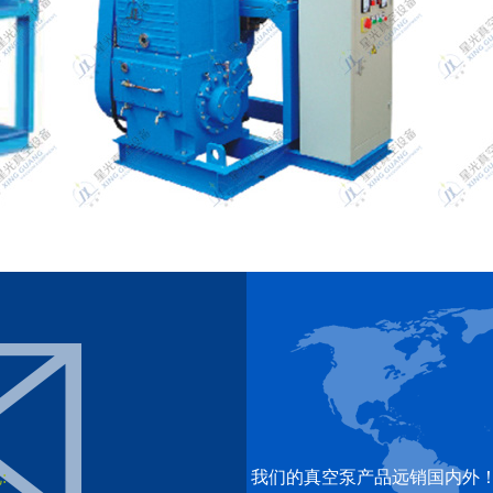
JZP(C)(2)H(X)罗茨滑阀（旋片）真空机组
选购件
:
我们的真空泵产品远销国内外