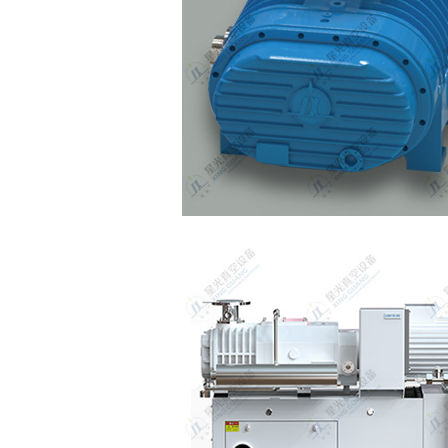
真空泵系列
滑阀真空泵系列
冷螺杆真空泵
ZJA.ZJPA永磁真空电机罗